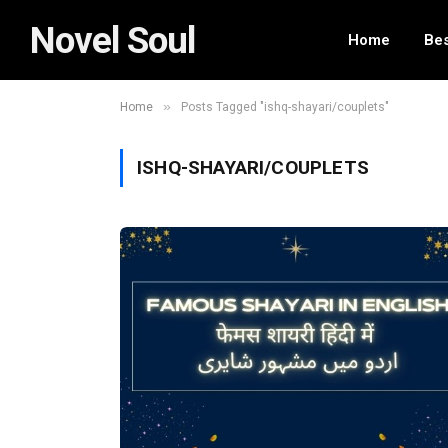
Novel Soul
Home
Bes
»
Home
Posts Tagged "ishq-shayari/couplets"
ISHQ-SHAYARI/COUPLETS